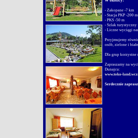
W okolicy:
- Zakopane -7 km
- Stacja PKP -200 m
- PKS -50 m
- Szlak turystyczn
- Liczne wyciągi na
Przyjmujemy równi
osób, zielone i biał
Dla grup korzystne 
Zapraszamy na wyci
Dunajcu:
www.toko-land.wcz
Serdecznie zapras