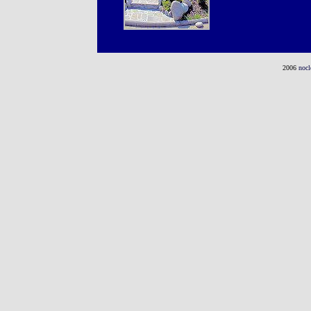
2006
nocl