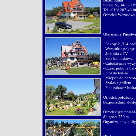
Bartol Anna
Suche 2c, 34-520 P
Tel. /018/ 207-48-0
Ośrodek Wczasowy
Oferujemy Państw
- Pokoje 2-,3-,4-os
- Wszystkie pokoje 
- Jadalnia z TV
- Sala kominkowa
- Całodzienne wyży
- Część pokoi z ba
- Stół do tenisa
- Miejsce do parkow
- Szałas z grillem
- Plac zabaw z huś
Ośrodek położony j
bezpośrednim dostę
Ośrodek jest posiad
długości 750 m
Organizujemy kuligi